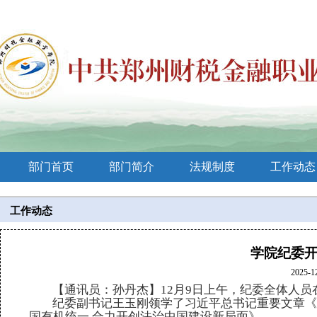
部门首页
部门简介
法规制度
工作动态
工作动态
学院纪委开
2025-1
【通讯员：
孙丹杰
】
1
2
月
9
日上午，纪委全体人员
纪委副书记王玉刚领
学
了习近平总书记重要文章
《
国有机统一
合力开创法治中国建设新局面》
。