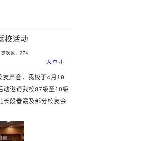
返校活动
浏览次数：
274
大
中
小
友声音，我校于4月19
动邀请我校87级至19级
处长段春霞及部分校友会