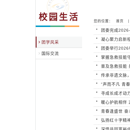
校园生活
您的位置：
首页
团委完成202
凝心聚力启新程
团学风采
团委举行202
国际交流
掌握急救技能守
普及急救技能 
传承非遗文脉
“声而不凡 青
寻成长成才动力
暖心护航相伴 
青春逢盛世 奋
弘扬红十字精神
深悟共同富裕内