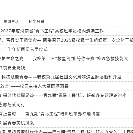
校园生活
团学风采
6-2027年度河南省“青马工程”高校班学员校内遴选工作
，笃行实干担使命— 团委召开2025级校级学生组织第一次全体干
6年上半年新团员入团仪式
护生命之光——我校第二届‘‘救星驾到·等你来赛’’校园急救技能大...
共筑安全防线
，科技赋能青春——我校第九届社团文化月非遗主题展顺利开展
春敢言”——校园主持人大赛圆满落幕
 探时代楷模足迹——第九期“青马工程”培训班举办专题理论讲座
志愿与爱同行
斗正当时——第九期"青马工程"培训班举办专题讲座
 展青春志愿风采
涵 勇担青春时代使命——第九期“青马工程”培训班举办党的二十届四.