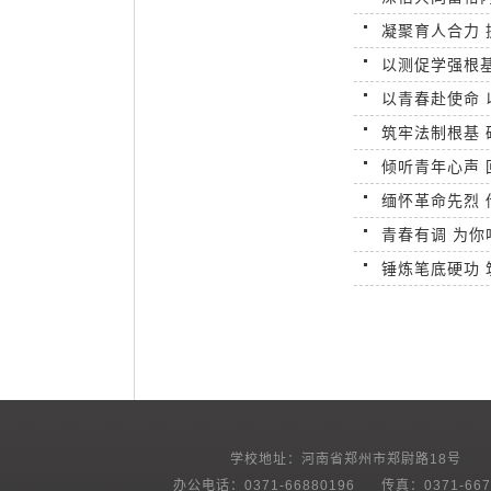
凝聚育人合力 
以测促学强根
以青春赴使命 
筑牢法制根基 
倾听青年心声
缅怀革命先烈 
青春有调 为你
锤炼笔底硬功 
学校地址：河南省郑州市郑尉路18号
办公电话：0371-66880196 传真：0371-667