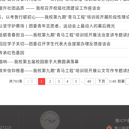
提升社团品质 —— 我校召开校级社团建设工作座谈会
基，以考敦行砺初心——我校第九期“青马工程”培训班开展阶段性理
以坚守护赛场 | 团委青年志愿者，运动会上最动人的幕后微光
砥砺青春担当——我校第九期“青马工程”培训班开展法治宣讲专题讲
 回应学子关切—团委召开学生代表大会提案办理反馈座谈会
传承红色基因
唱响----我校第五届校园歌手大赛圆满落幕
筑牢信仰根基——我校第九期“青马工程”培训班开展公文写作专题讲
...
共793条
上页
1
2
3
4
5
40
下页
1/40
到第
豫ICP
27115
豫公网安备