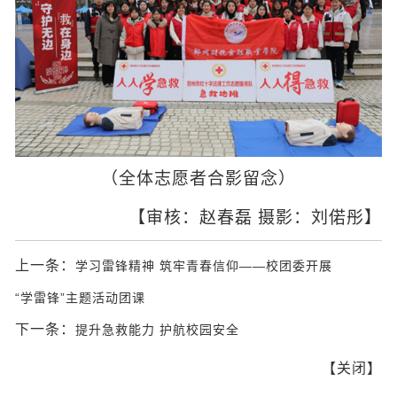
（全体志愿者合影留念）
【审核：赵春磊 摄影：刘偌彤】
上一条：
学习雷锋精神 筑牢青春信仰——校团委开展
“学雷锋”主题活动团课
下一条：
提升急救能力 护航校园安全
【
关闭
】