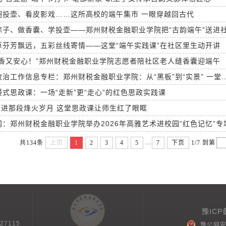
圈投壶、看皮影戏……这所高校的端午集市 一眼穿越回古代
粽子、做香囊、学投壶——郑州财税金融职业学院把“古韵端午”送进
草芬芳飘远，五彩丝线寄情——这堂“端午实践课”在社区里生动开讲
又香又安心！”郑州财税金融职业学院志愿者陪社区老人缝香囊迎端午
治工作信息专栏：郑州财税金融职业学院：从“黑板”到“实景” 一堂..
式思政课：一场“走新”更“走心”的红色思政实践课
”进那段烽火岁月 这堂思政课让师生红了眼眶
：郑州财税金融职业学院举办2026年高雅艺术进校园“红色记忆”专场.
...
共134条
上页
1
2
3
4
5
7
下页
1/7
到第
豫ICP
27115
豫公网安备