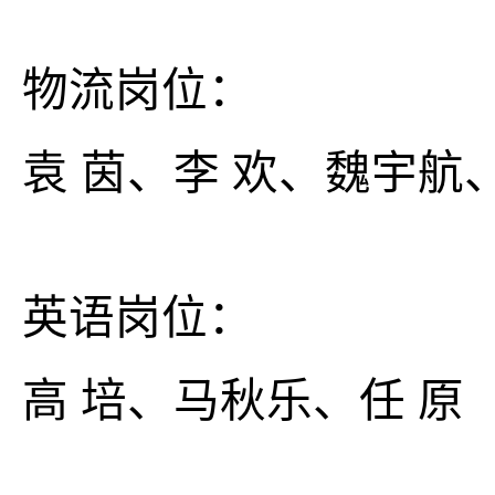
物流岗位：
袁 茵、李 欢、魏宇航
英语岗位：
高 培、马秋乐、任 原