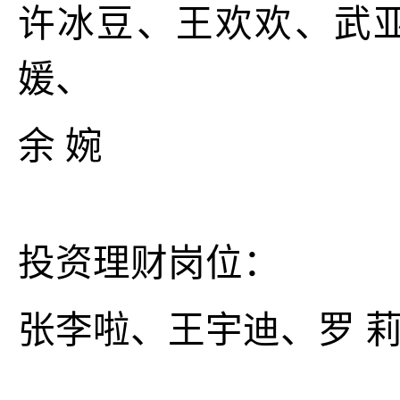
许冰豆、王欢欢、武亚
媛、
余 婉
投资理财岗位：
张李啦、王宇迪、罗 